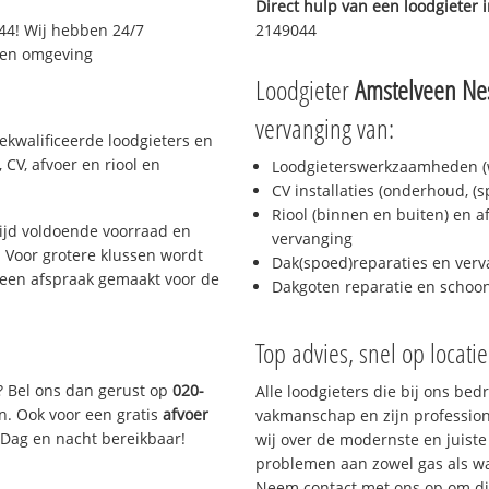
Direct hulp van een loodgieter 
44! Wij hebben 24/7
2149044
n en omgeving
Loodgieter
Amstelveen Nes
vervanging van:
ekwalificeerde loodgieters en
CV, afvoer en riool en
Loodgieterswerkzaamheden (w
CV installaties (onderhoud, (
Riool (binnen en buiten) en a
ijd voldoende voorraad en
vervanging
 Voor grotere klussen wordt
Dak(spoed)reparaties en verv
 een afspraak gemaakt voor de
Dakgoten reparatie en scho
Top advies, snel op locati
? Bel ons dan gerust op
020-
Alle loodgieters die bij ons be
n. Ook voor een gratis
afvoer
vakmanschap en zijn profession
 Dag en nacht bereikbaar!
wij over de modernste en juist
problemen aan zowel gas als wat
Neem contact met ons op om di