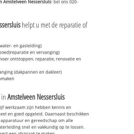
in
Amstelveen Nessersluis
: bel ons 020-
sersluis
helpt u met de reparatie of
ater- en gasleiding)
spoed)reparatie en vervanging)
fvoer ontstoppen, reparatie, renovatie en
anging (dakpannen en dakleer)
onmaken
e in
Amstelveen Nessersluis
drijf werkzaam zijn hebben kennis en
eel en goed opgeleid. Daarnaast beschikken
e apparatuur en gereedschap om alle
erleiding snel en vakkundig op te lossen.
rect een afspraak te maken.