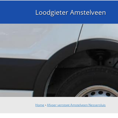
Loodgieter Amstelveen
Home
›
Afvoer verstopt Amstelveen Nessersluis