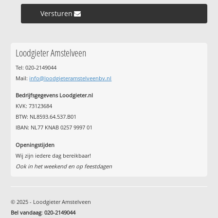
Versturen »
Loodgieter Amstelveen
Tel: 020-2149044
Mail:
info@loodgieteramstelveenbv.nl
Bedrijfsgegevens Loodgieter.nl
KVK: 73123684
BTW: NL8593.64.537.B01
IBAN: NL77 KNAB 0257 9997 01
Openingstijden
Wij zijn iedere dag bereikbaar!
Ook in het weekend en op feestdagen
© 2025 - Loodgieter Amstelveen
Bel vandaag
:
020-2149044