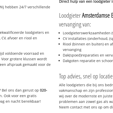
Direct hulp van een loodgieter 
Wij hebben 24/7 verschillende
Loodgieter
Amsterdamse 
vervanging van:
ekwalificeerde loodgieters en
Loodgieterswerkzaamheden (w
CV, afvoer en riool en
CV installaties (onderhoud, (
Riool (binnen en buiten) en a
vervanging
ijd voldoende voorraad en
Dak(spoed)reparaties en verv
 Voor grotere klussen wordt
Dakgoten reparatie en scho
 een afspraak gemaakt voor de
Top advies, snel op locati
Alle loodgieters die bij ons be
? Bel ons dan gerust op
020-
vakmanschap en zijn profession
n. Ook voor een gratis
wij over de modernste en juist
Dag en nacht bereikbaar!
problemen aan zowel gas als wat
Neem contact met ons op om di