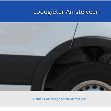
Loodgieter Amstelveen
Home
›
Daklekkage Amsterdamse Bos