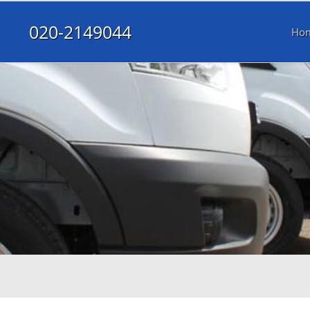
020-2149044
Ho