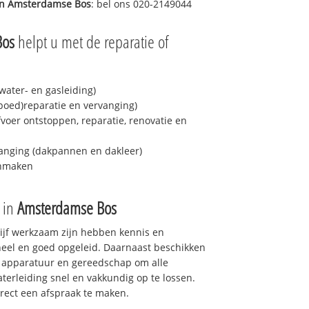
in
Amsterdamse Bos
: bel ons 020-2149044
Bos
helpt u met de reparatie of
ater- en gasleiding)
spoed)reparatie en vervanging)
fvoer ontstoppen, reparatie, renovatie en
anging (dakpannen en dakleer)
onmaken
e in
Amsterdamse Bos
drijf werkzaam zijn hebben kennis en
eel en goed opgeleid. Daarnaast beschikken
e apparatuur en gereedschap om alle
erleiding snel en vakkundig op te lossen.
rect een afspraak te maken.