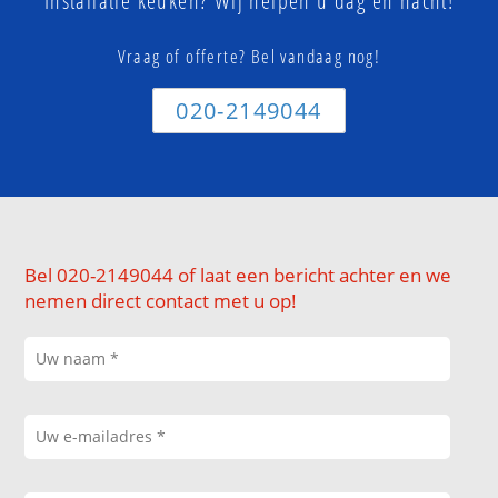
Installatie keuken? Wij helpen u dag en nacht!
Vraag of offerte? Bel vandaag nog!
020-2149044
Bel 020-2149044 of laat een bericht achter en we
nemen direct contact met u op!