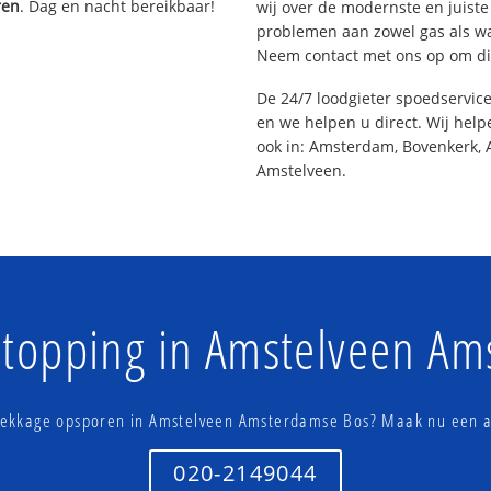
ren
. Dag en nacht bereikbaar!
wij over de modernste en juist
problemen aan zowel gas als wat
Neem contact met ons op om di
De 24/7 loodgieter spoedservic
en we helpen u direct. Wij help
ook in: Amsterdam, Bovenkerk, 
Amstelveen.
stopping in Amstelveen A
 lekkage opsporen in Amstelveen Amsterdamse Bos? Maak nu een a
020-2149044