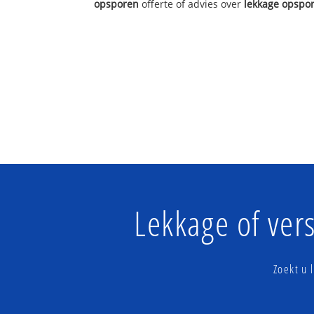
opsporen
offerte of advies over
lekkage opspo
Lekkage of ver
Zoekt u