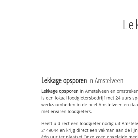
Le
Lekkage opsporen
in Amstelveen
Lekkage opsporen
in Amstelveen en omstreken
is een lokaal loodgietersbedrijf met 24 uurs sp
werkzaamheden in de heel Amstelveen en daar
met ervaren loodgieters.
Heeft u direct een loodgieter nodig uit Amstel
2149044 en krijg direct een vakman aan de lijn. 
één uur ter plaatse! Onze goed opgeleide med