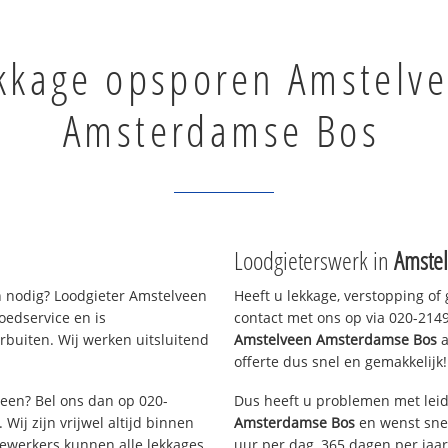
kkage opsporen Amstelv
Amsterdamse Bos
Loodgieterswerk in
Amste
 nodig? Loodgieter Amstelveen
Heeft u lekkage, verstopping of
oedservice en is
contact met ons op via 020-21490
buiten. Wij werken uitsluitend
Amstelveen Amsterdamse Bos
a
offerte dus snel en gemakkelijk!
veen? Bel ons dan op 020-
Dus heeft u problemen met leid
Wij zijn vrijwel altijd binnen
Amsterdamse Bos
en wenst snel
ewerkers kunnen alle lekkages,
uur per dag, 365 dagen per jaar