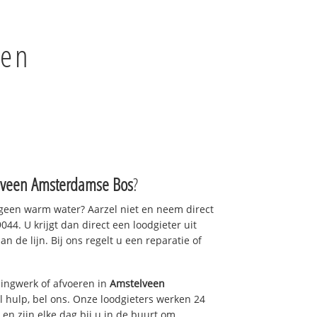
een
lveen Amsterdamse Bos
?
 geen warm water? Aarzel niet en neem direct
44. U krijgt dan direct een loodgieter uit
an de lijn. Bij ons regelt u een reparatie of
ingwerk of afvoeren in
Amstelveen
 hulp, bel ons. Onze loodgieters werken 24
 en zijn elke dag bij u in de buurt om