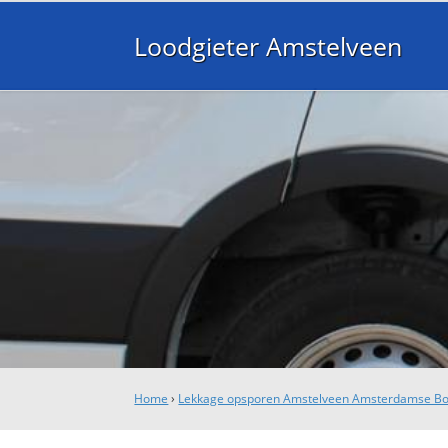
Loodgieter Amstelveen
Home
›
Lekkage opsporen Amstelveen Amsterdamse B