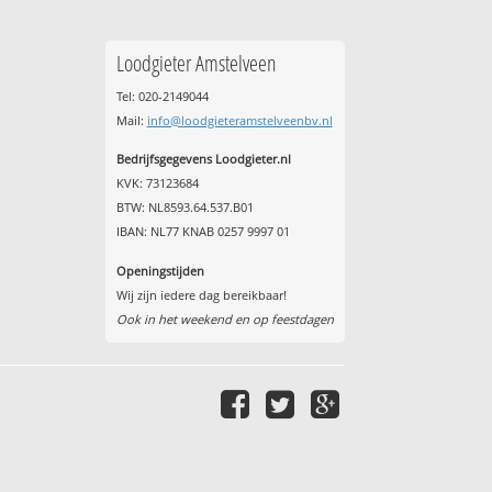
Loodgieter Amstelveen
Tel: 020-2149044
Mail:
info@loodgieteramstelveenbv.nl
Bedrijfsgegevens Loodgieter.nl
KVK: 73123684
BTW: NL8593.64.537.B01
IBAN: NL77 KNAB 0257 9997 01
Openingstijden
Wij zijn iedere dag bereikbaar!
Ook in het weekend en op feestdagen