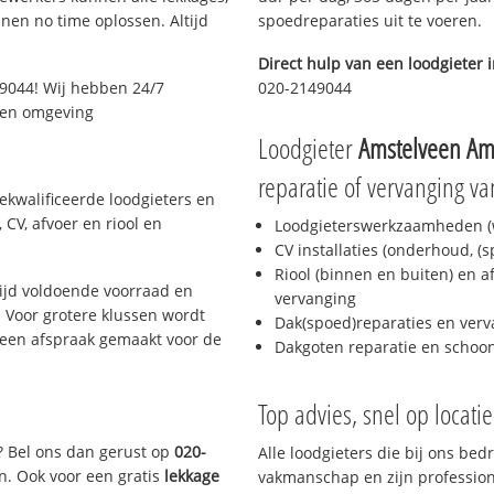
en no time oplossen. Altijd
spoedreparaties uit te voeren.
Direct hulp van een loodgieter 
9044! Wij hebben 24/7
020-2149044
n en omgeving
Loodgieter
Amstelveen Am
reparatie of vervanging va
ekwalificeerde loodgieters en
CV, afvoer en riool en
Loodgieterswerkzaamheden (w
CV installaties (onderhoud, (
Riool (binnen en buiten) en a
ijd voldoende voorraad en
vervanging
 Voor grotere klussen wordt
Dak(spoed)reparaties en verv
 een afspraak gemaakt voor de
Dakgoten reparatie en scho
Top advies, snel op locati
? Bel ons dan gerust op
020-
Alle loodgieters die bij ons be
n. Ook voor een gratis
lekkage
vakmanschap en zijn profession