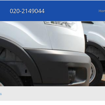
020-2149044
Ho
os