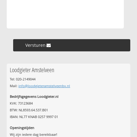
Versturen »
Loodgieter Amstelveen
Tel: 020-2149044
Mail:
info@loodgieteramstelveenbv.nl
Bedrijfsgegevens Loodgieter.nl
KVK: 73123684
BTW: NL8593.64.537.B01
IBAN: NL77 KNAB 0257 9997 01
Openingstijden
Wij zijn iedere dag bereikbaar!