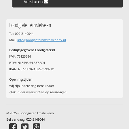
Versturen »
Loodgieter Amstelveen
Tel: 020-2149044
Mail:
info@loodgieteramstelveenbv.nl
Bedrijfsgegevens Loodgieter.nl
KVK: 73123684
BTW: NL8593.64.537.B01
IBAN: NL77 KNAB 0257 9997 01
Openingstijden
Wij zijn iedere dag bereikbaar!
Ook in het weekend en op feestdagen
© 2025 - Loodgieter Amstelveen
Bel vandaag
:
020-2149044