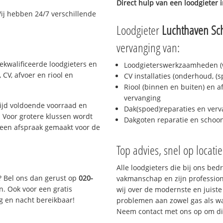
Direct hulp van een loodgieter 
ij hebben 24/7 verschillende
Loodgieter
Luchthaven Sc
vervanging van:
ekwalificeerde loodgieters en
Loodgieterswerkzaamheden (w
CV, afvoer en riool en
CV installaties (onderhoud, (
Riool (binnen en buiten) en a
vervanging
ijd voldoende voorraad en
Dak(spoed)reparaties en verv
 Voor grotere klussen wordt
Dakgoten reparatie en scho
 een afspraak gemaakt voor de
Top advies, snel op locati
Alle loodgieters die bij ons be
? Bel ons dan gerust op
020-
vakmanschap en zijn profession
n. Ook voor een gratis
wij over de modernste en juist
g en nacht bereikbaar!
problemen aan zowel gas als wat
Neem contact met ons op om di