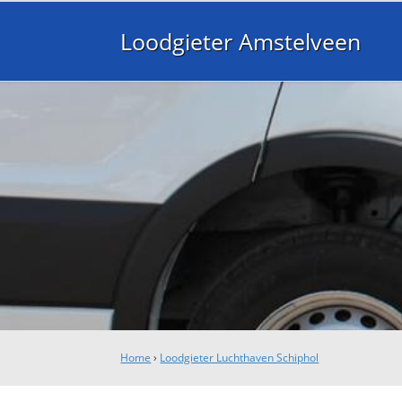
Loodgieter Amstelveen
Home
›
Loodgieter Luchthaven Schiphol