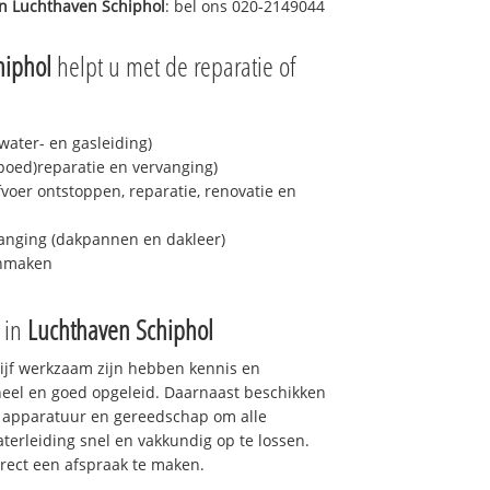
in
Luchthaven Schiphol
: bel ons 020-2149044
hiphol
helpt u met de reparatie of
ater- en gasleiding)
spoed)reparatie en vervanging)
fvoer ontstoppen, reparatie, renovatie en
anging (dakpannen en dakleer)
onmaken
e in
Luchthaven Schiphol
drijf werkzaam zijn hebben kennis en
eel en goed opgeleid. Daarnaast beschikken
e apparatuur en gereedschap om alle
erleiding snel en vakkundig op te lossen.
rect een afspraak te maken.