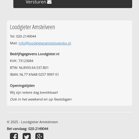
Versturen »
Loodgieter Amstelveen
Tel: 020-2149044
Mail:
info@loodgieteramstelveenbv.nl
Bedrijfsgegevens Loodgieter.nl
KVK: 73123684
BTW: NL8593.64.537.B01
IBAN: NL77 KNAB 0257 9997 01
Openingstijden
Wij zijn iedere dag bereikbaar!
Ook in het weekend en op feestdagen
© 2025 - Loodgieter Amstelveen
Bel vandaag
:
020-2149044