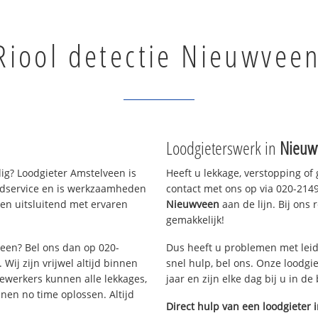
Riool detectie Nieuwvee
Loodgieterswerk in
Nieuw
g? Loodgieter Amstelveen is
Heeft u lekkage, verstopping of
oedservice en is werkzaamheden
contact met ons op via 020-21490
en uitsluitend met ervaren
Nieuwveen
aan de lijn. Bij ons 
gemakkelijk!
veen? Bel ons dan op 020-
Dus heeft u problemen met leid
Wij zijn vrijwel altijd binnen
snel hulp, bel ons. Onze loodgi
ewerkers kunnen alle lekkages,
jaar en zijn elke dag bij u in d
en no time oplossen. Altijd
Direct hulp van een loodgieter 