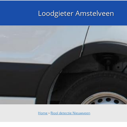
Loodgieter Amstelveen
Home
›
Riool detectie Nieuwveen