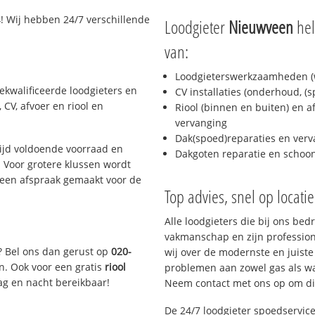
! Wij hebben 24/7 verschillende
Loodgieter
Nieuwveen
hel
van:
Loodgieterswerkzaamheden (w
ekwalificeerde loodgieters en
CV installaties (onderhoud, (
CV, afvoer en riool en
Riool (binnen en buiten) en a
vervanging
Dak(spoed)reparaties en verv
ijd voldoende voorraad en
Dakgoten reparatie en scho
 Voor grotere klussen wordt
 een afspraak gemaakt voor de
Top advies, snel op locati
Alle loodgieters die bij ons be
vakmanschap en zijn profession
? Bel ons dan gerust op
020-
wij over de modernste en juist
n. Ook voor een gratis
riool
problemen aan zowel gas als wat
ag en nacht bereikbaar!
Neem contact met ons op om di
De 24/7 loodgieter spoedservic