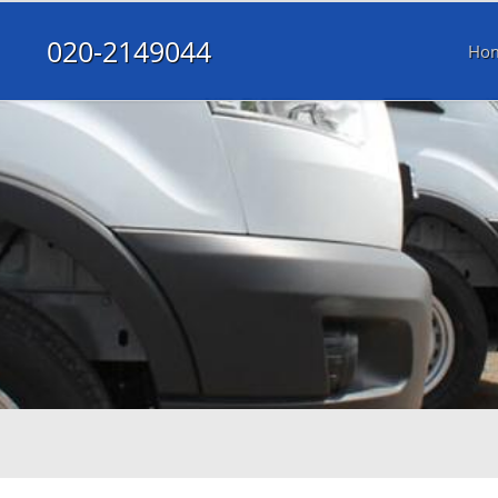
020-2149044
Ho