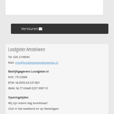
Versturen »
Loodgieter Amstelveen
Tel: 020-2149044
Mail:
info@loodgieteramstelveenbv.nl
Bedrijfsgegevens Loodgieter.nl
KVK: 73123684
BTW: NL8593.64.537.B01
IBAN: NL77 KNAB 0257 9997 01
Openingstijden
Wij zijn iedere dag bereikbaar!
Ook in het weekend en op feestdagen