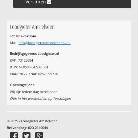
Versturen »
Loodgieter Amstelveen
Tel: 020-2149044
Mail:
info@loodgieteramstelveenbv.nl
Bedrijfsgegevens Loodgieter.nl
KVK: 73123684
BTW: NL8593.64.537.B01
IBAN: NL77 KNAB 0257 9997 01
Openingstijden
Wij zijn iedere dag bereikbaar!
Ook in het weekend en op feestdagen
© 2025 - Loodgieter Amstelveen
Bel vandaag
:
020-2149044