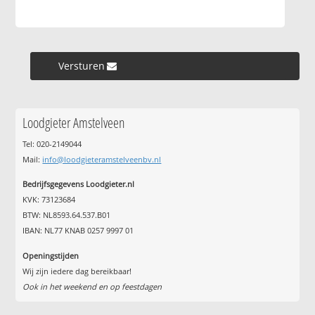
Versturen »
Loodgieter Amstelveen
Tel: 020-2149044
Mail:
info@loodgieteramstelveenbv.nl
Bedrijfsgegevens Loodgieter.nl
KVK: 73123684
BTW: NL8593.64.537.B01
IBAN: NL77 KNAB 0257 9997 01
Openingstijden
Wij zijn iedere dag bereikbaar!
Ook in het weekend en op feestdagen