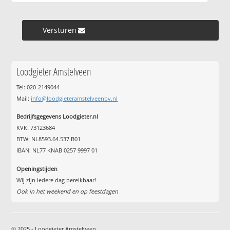
Versturen »
Loodgieter Amstelveen
Tel: 020-2149044
Mail:
info@loodgieteramstelveenbv.nl
Bedrijfsgegevens Loodgieter.nl
KVK: 73123684
BTW: NL8593.64.537.B01
IBAN: NL77 KNAB 0257 9997 01
Openingstijden
Wij zijn iedere dag bereikbaar!
Ook in het weekend en op feestdagen
© 2025 - Loodgieter Amstelveen