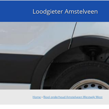
Loodgieter Amstelveen
Home
›
Riool onderhoud Amstelveen Westwijk West