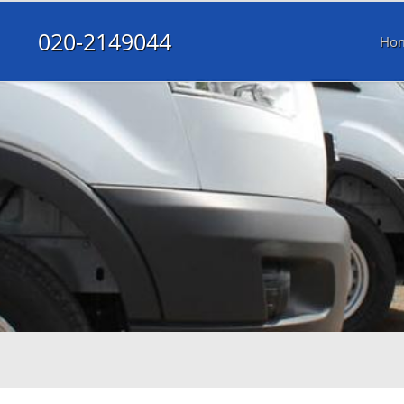
020-2149044
Ho