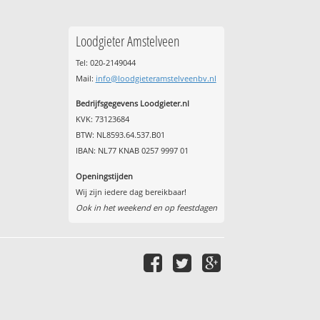
Loodgieter Amstelveen
Tel: 020-2149044
Mail:
info@loodgieteramstelveenbv.nl
Bedrijfsgegevens Loodgieter.nl
KVK: 73123684
BTW: NL8593.64.537.B01
IBAN: NL77 KNAB 0257 9997 01
Openingstijden
Wij zijn iedere dag bereikbaar!
Ook in het weekend en op feestdagen