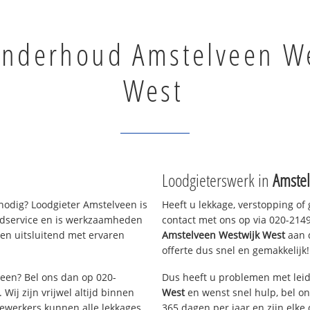
onderhoud Amstelveen W
West
Loodgieterswerk in
Amstel
odig? Loodgieter Amstelveen is
Heeft u lekkage, verstopping of
oedservice en is werkzaamheden
contact met ons op via 020-21490
en uitsluitend met ervaren
Amstelveen Westwijk West
aan d
offerte dus snel en gemakkelijk!
veen? Bel ons dan op 020-
Dus heeft u problemen met leid
Wij zijn vrijwel altijd binnen
West
en wenst snel hulp, bel on
ewerkers kunnen alle lekkages,
365 dagen per jaar en zijn elke