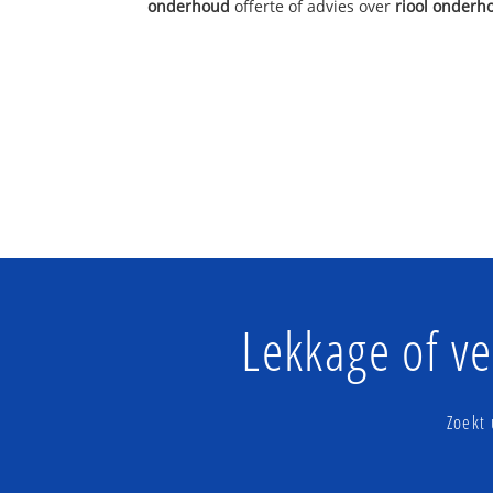
onderhoud
offerte of advies over
riool onderh
Lekkage of v
Zoekt