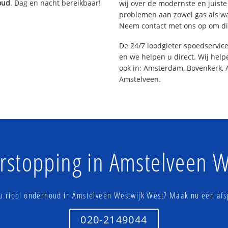
oud
. Dag en nacht bereikbaar!
wij over de modernste en juist
problemen aan zowel gas als wat
Neem contact met ons op om di
De 24/7 loodgieter spoedservic
en we helpen u direct. Wij help
ook in: Amsterdam, Bovenkerk, 
Amstelveen.
erstopping in Amstelveen W
 u riool onderhoud in Amstelveen Westwijk West? Maak nu een afs
020-2149044