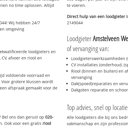
en no time oplossen. Altijd
te voeren.
Direct hulp van een loodgieter 
044! Wij hebben 24/7
2149044
n en omgeving
Loodgieter
Amstelveen We
of vervanging van:
ekwalificeerde loodgieters en
CV, afvoer en riool en
Loodgieterswerkzaamheden (w
CV installaties (onderhoud, (
Riool (binnen en buiten) en a
ijd voldoende voorraad en
vervanging
 Voor grotere klussen wordt
Dak(spoed)reparaties en verv
 een afspraak gemaakt voor de
Dakgoten reparatie en scho
Top advies, snel op locati
? Bel ons dan gerust op
020-
Alle loodgieters die bij ons be
n. Ook voor een gratis
riool
vakmanschap en zijn profession