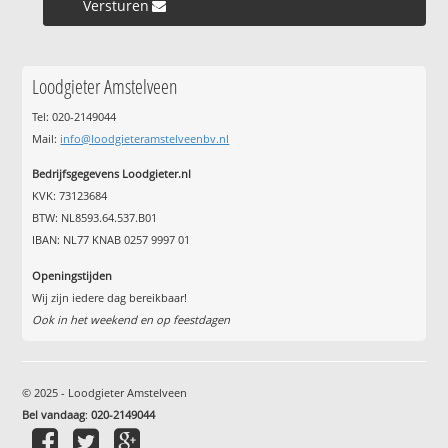
Versturen »
Loodgieter Amstelveen
Tel: 020-2149044
Mail:
info@loodgieteramstelveenbv.nl
Bedrijfsgegevens Loodgieter.nl
KVK: 73123684
BTW: NL8593.64.537.B01
IBAN: NL77 KNAB 0257 9997 01
Openingstijden
Wij zijn iedere dag bereikbaar!
Ook in het weekend en op feestdagen
© 2025 - Loodgieter Amstelveen
Bel vandaag
:
020-2149044