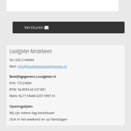
Versturen »
Loodgieter Amstelveen
Tel: 020-2149044
Mail:
info@loodgieteramstelveenbv.nl
Bedrijfsgegevens Loodgieter.nl
KVK: 73123684
BTW: NL8593.64.537.B01
IBAN: NL77 KNAB 0257 9997 01
Openingstijden
Wij zijn iedere dag bereikbaar!
Ook in het weekend en op feestdagen