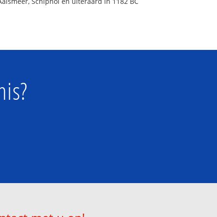
Aalsmeer, Schiphol en uiteraard in 1182 BC
nis?