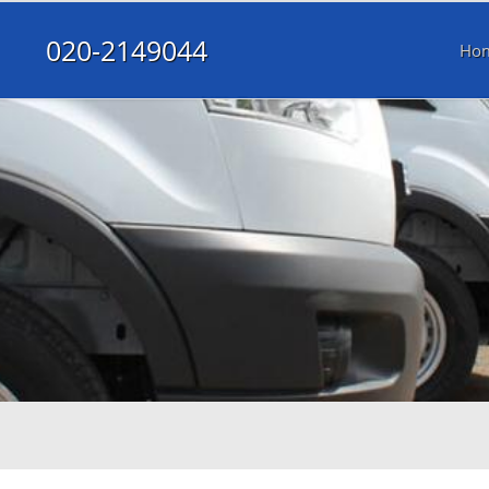
020-2149044
Ho