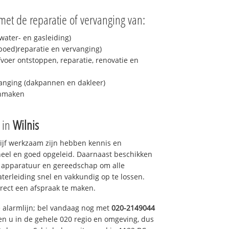
met de reparatie of vervanging van:
ater- en gasleiding)
spoed)reparatie en vervanging)
fvoer ontstoppen, reparatie, renovatie en
anging (dakpannen en dakleer)
onmaken
e in
Wilnis
drijf werkzaam zijn hebben kennis en
eel en goed opgeleid. Daarnaast beschikken
e apparatuur en gereedschap om alle
erleiding snel en vakkundig op te lossen.
rect een afspraak te maken.
e alarmlijn; bel vandaag nog met
020-2149044
en u in de gehele 020 regio en omgeving, dus