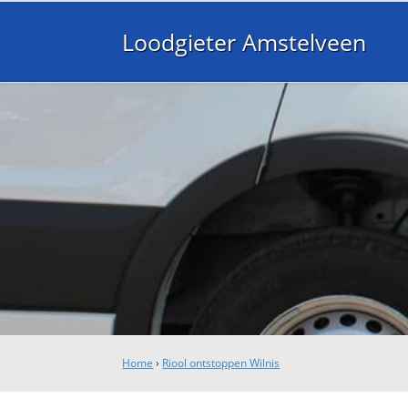
Loodgieter Amstelveen
Home
›
Riool ontstoppen Wilnis