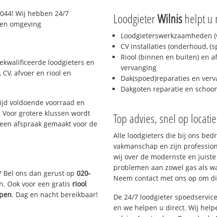
044! Wij hebben 24/7
Loodgieter
Wilnis
helpt u 
n en omgeving
Loodgieterswerkzaamheden (w
CV installaties (onderhoud, (
Riool (binnen en buiten) en a
ekwalificeerde loodgieters en
vervanging
CV, afvoer en riool en
Dak(spoed)reparaties en verv
Dakgoten reparatie en scho
ijd voldoende voorraad en
 Voor grotere klussen wordt
Top advies, snel op locati
 een afspraak gemaakt voor de
Alle loodgieters die bij ons be
vakmanschap en zijn profession
wij over de modernste en juist
problemen aan zowel gas als wat
? Bel ons dan gerust op
020-
Neem contact met ons op om di
n. Ook voor een gratis
riool
ppen
. Dag en nacht bereikbaar!
De 24/7 loodgieter spoedservic
en we helpen u direct. Wij help