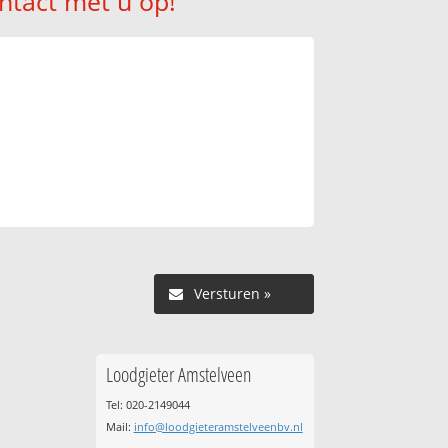
ntact met u op!
Versturen »
Loodgieter Amstelveen
Tel: 020-2149044
Mail:
info@loodgieteramstelveenbv.nl