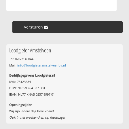
Versturen »
Loodgieter Amstelveen
Tel: 020-2149044
Mail:
info@loodgieteramstelveenbv.nl
Bedrijfsgegevens Loodgieter.nl
KVK: 73123684
BTW: NL8593.64.537.B01
IBAN: NL77 KNAB 0257 9997 01
Openingstijden
Wij zijn iedere dag bereikbaar!
Ook in het weekend en op feestdagen