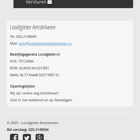
Versturen »
Loodgieter Amstelveen
Tel: 020-2149044
Mail:
info@loodgieteramstelveenbv.nl
Bedrijfsgegevens Loodgieter.nl
KVK: 73123684
BTW: NL8593.64.537.B01
IBAN: NL77 KNAB 0257 9997 01
Openingstijden
Wij zijn iedere dag bereikbaar!
Ook in het weekend en op feestdagen
© 2025 - Loodgieter Amstelveen
Bel vandaag
:
020-2149044